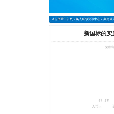
当前位置：
首页
»
美克威尔资讯中心
»
美克威
新国标的实
文章出
扫一扫!
人气：
-