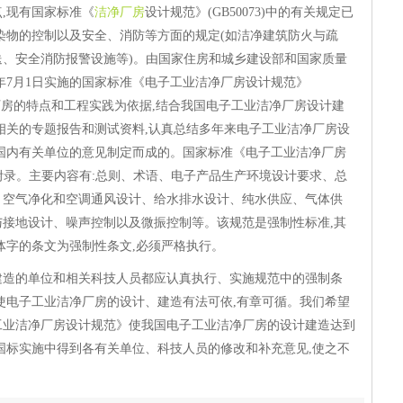
,现有国家标准《
洁净厂房
设计规范》(GB50073)中的有关规定已
染物的控制以及安全、消防等方面的规定(如洁净建筑防火与疏
、安全消防报警设施等)。由国家住房和城乡建设部和国家质量
9年7月1日实施的国家标准《电子工业洁净厂房设计规范》
洁净厂房的特点和工程实践为依据,结合我国电子工业洁净厂房设计建
相关的专题报告和测试资料,认真总结多年来电子工业洁净厂房设
国内有关单位的意见制定而成的。国家标准《电子工业洁净厂房
和4个附录。主要内容有:总则、术语、电子产品生产环境设计要求、总
、空气净化和空调通风设计、给水排水设计、纯水供应、气体供
接地设计、噪声控制以及微振控制等。该规范是强制性标准,其
中黑体字的条文为强制性条文,必须严格执行。
建造的单位和相关科技人员都应认真执行、实施规范中的强制条
使电子工业洁净厂房的设计、建造有法可依,有章可循。我们希望
工业洁净厂房设计规范》使我国电子工业洁净厂房的设计建造达到
国标实施中得到各有关单位、科技人员的修改和补充意见,使之不