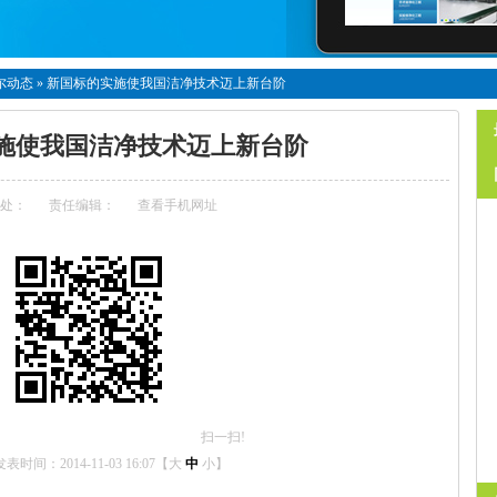
尔动态
»
新国标的实施使我国洁净技术迈上新台阶
施使我国洁净技术迈上新台阶
处：
责任编辑：
查看手机网址
扫一扫!
发表时间：2014-11-03 16:07【
大
中
小
】