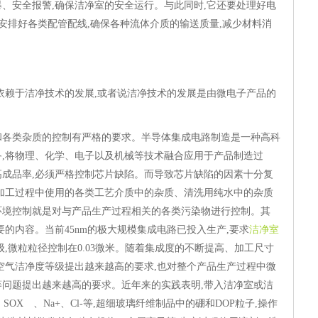
、安全报警,确保洁净室的安全运行。与此同时,它还要处理好电
;安排好各类配管配线,确保各种流体介质的输送质量,减少材料消
求
依赖于洁净技术的发展,或者说洁净技术的发展是由微电子产品的
和各类杂质的控制有严格的要求。半导体集成电路制造是一种高科
,将物理、化学、电子以及机械等技术融合应用于产品制造过
成品率,必须严格控制芯片缺陷。而导致芯片缺陷的因素十分复
加工过程中使用的各类工艺介质中的杂质、清洗用纯水中的杂质
环境控制就是对与产品生产过程相关的各类污染物进行控制。其
的内容。当前45nm的极大规模集成电路已投入生产,要求
洁净室
2级,微粒粒径控制在0.03微米。随着集成度的不断提高、加工尺寸
空气洁净度等级提出越来越高的要求,也对整个产品生产过程中微
问题提出越来越高的要求。近年来的实践表明,带入洁净室或洁
OX 、Na+、Cl-等,超细玻璃纤维制品中的硼和DOP粒子,操作