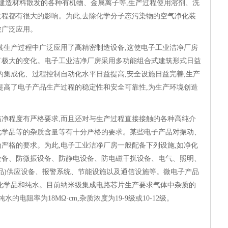
净室建造材料散发的各种有机物、金属离子等,生产过程使用溶剂、洗
程都有很大的影响。为此,去除化学分子态污染物的空气净化装
段正被广泛应用。
其生产过程中广泛应用了高精密制造设备,这使电子工业洁净厂房
了极大的变化。电子工业洁净厂房采用多功能组合式建筑形式日益
的集成化、过程控制自动化水平日益提高,安全设施日益完善,生产
提高了电子产品生产过程的稳定性和安全可靠性,为生产环境创造
净程度有严格要求,而且还对与生产过程直接接触的各种高纯介
化学品等的杂质含量等有十分严格的要求。某些电子产品对振动、
严格的要求。为此,电子工业洁净厂房一般配备下列设施,如净化
设备、防微振设备、防静电设备、防电磁干扰设备、电气、照明、
品)供应设备、报警系统、节能设施以及通信设施等。微电子产品
化学品和纯水。目前纳米级集成电路芯片生产要求气体中杂质的
求超纯水的电阻率为18MΩ·cm,杂质浓度为19-9级或10-12级。
阶