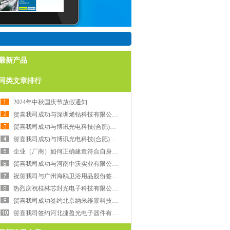
最新产品
同类文章排行
2024年中秋国庆节放假通知
贺喜我司成功与深圳烯钻科技有限公司签订福永福海国际科技园洁净室装修工程施工合同
贺喜我司成功与博讯光电科技(合肥)有限公司签订博讯1#厂房1F导光板车间新建百级项目施工合同
贺喜我司成功与博讯光电科技(合肥)有限公司签订博讯1#厂房1F导光板仓库区域扩建项目施工合同
企业（厂商）如何正确建造符合自身需求的净化车间？
贺喜我司成功与河南中沃实业有限公司签订饮料净化车间工程合同
祝贺我司与广州海鸥卫浴用品股份签定MOH无尘车间工程合同
热烈庆祝桂林芯封光电子科技有限公司再次与我司签订合同
贺喜我司成功签约北京纳米维景科技千级洁净室装修工程
贺喜我司签约河北捷盈光电子器件有限公司SMT车间装修工程