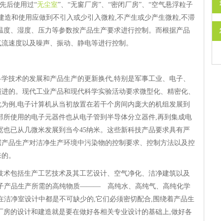
先后使用过“
无尘室
”、“无窗厂房”、“密闭厂房”、“空气悬浮粒子
建造和使用应做到不引入或少引入微粒,不产生或少产生微粒,不滞
温度、湿度、压力等参数按产品生产要求进行控制。而根据产品
、气流速度以及噪声、振动、静电等进行控制。
进
学技术的发展和产品生产的更新换代,特别是军事工业、电子、
演进的。现代工业产品和现代科学实验活动要求微型化、精密化、
为例,电子计算机从当初放置在若干个房间内庞大的机组发展到
部所使用的电子元器件也从电子管到半导体分立器件,再到集成电
宽也已从几微米发展到当今45纳米。这些新科技产品要求具有严
据产品生产对洁净生产环境中污染物的控制要求、控制方法以及控
展而来的。
技术包括生产工艺技术及其工艺设计、空气净化、洁净建筑以及
子产品生产所需的高纯物质——— 高纯水、高纯气、高纯化学
在洁净室设计中都是不可缺少的,它们必须密切配合,围绕着产品生
厂房的设计和建造就是要在做好各相关专业设计的基础上,做好各