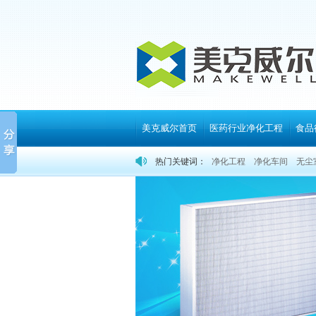
美克威尔首页
医药行业净化工程
食品
热门关键词：
净化工程
净化车间
无尘