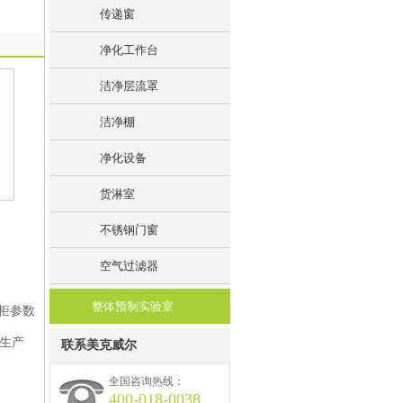
传递窗
净化工作台
洁净层流罩
洁净棚
净化设备
货淋室
不锈钢门窗
空气过滤器
整体预制实验室
风柜参数
柜生产
联系美克威尔
全国咨询热线：
400-018-0038