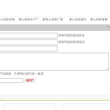
离心风柜价格
离心风柜生产厂
家离心风柜厂家
离心风柜图片
离心风柜参数
*
请填写您的真实姓名
请填写您的联系电话
产品描述，方便我们进行统一备货。