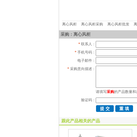
离心风柜
离心风柜采购
离心风柜批发
采购：离心风柜
*
联系人：
*
手机号码：
电子邮件：
*
采购意向描述：
请填写
采购
的产品数量和
验证码：
跟此产品相关的产品