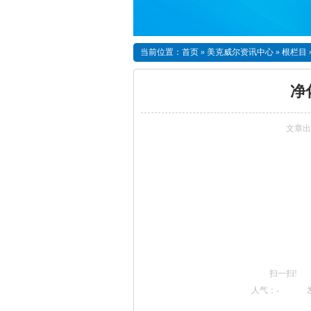
当前位置：
首页
»
美克威尔资讯中心
»
根栏目
净
文章出
扫一扫!
人气：
-