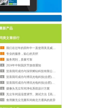
最新产品
同类文章排行
我们在过年的四年中一直使用美克威尔公司的服务，他们的团队非常专业和友好
专业的服务，贴心的关怀
服务周到，质量可靠
2024年中秋国庆节放假通知
贺喜我司成功与深圳烯钻科技有限公司签订福永福海国际科技园洁净室装修工程施工合同
贺喜我司成功与博讯光电科技(合肥)有限公司签订博讯1#厂房1F导光板车间新建百级项目施工合同
贺喜我司成功与博讯光电科技(合肥)有限公司签订博讯1#厂房1F导光板仓库区域扩建项目施工合同
摄像头无尘车间净化系统设计方案
无尘车间温湿度调节、测试方法【高效】
食用菌无尘无菌车间南北方通风的差异